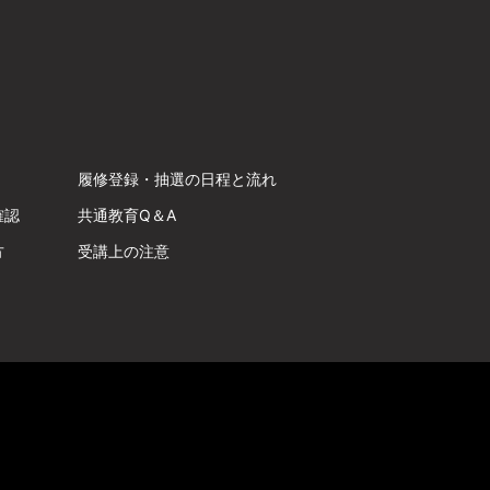
履修登録・抽選の日程と流れ
確認
共通教育Q＆A
方
受講上の注意