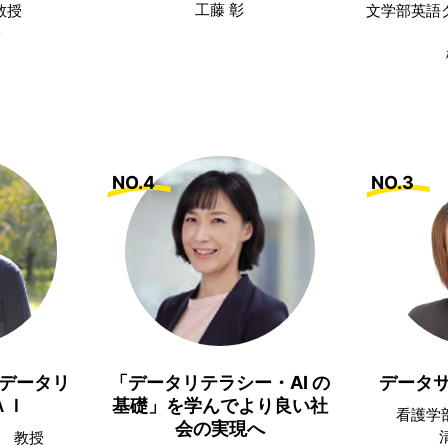
工藤 彰
教授
文学部英語
子
NO.4
NO.3
データリ
「データリテラシー・AI の
データ
ＡＩ
基礎」を学んでより良い社
看護学
会の実現へ
 教授