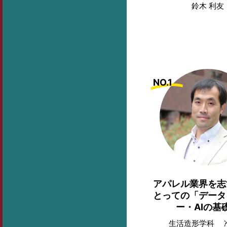
鈴木 利友
NO.1
アパレル業界を志
とっての「データ
ー・AIの基
生活造形学科 