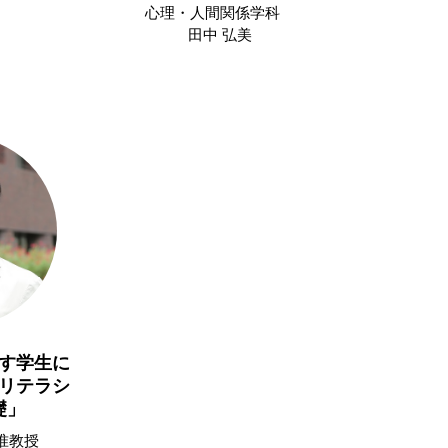
心理・人間関係学科
田中 弘美
す学生に
リテラシ
礎」
准教授