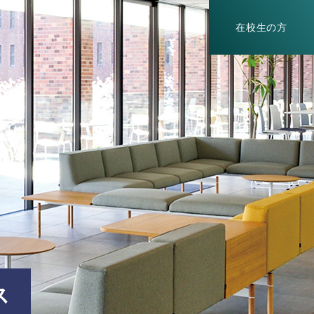
在校生の方
ス