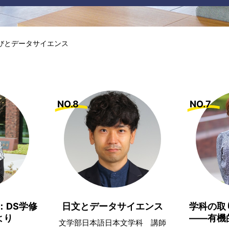
びとデータサイエンス
NO.8
NO.7
：DS学修
日文とデータサイエンス
学科の取
より
――有機
文学部日本語日本文学科 講師