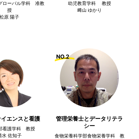
グローバル学科 准教
幼児教育学科 教授
授
﨑山 ゆかり
松原 陽子
NO.2
サイエンスと看護
管理栄養士とデータリテラ
シー
部看護学科 教授
清水 佐知子
食物栄養科学部食物栄養学科 教