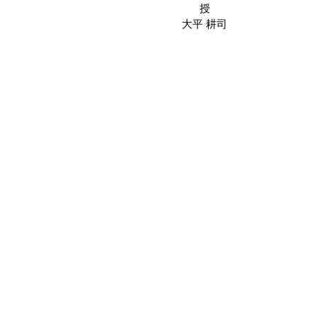
授
大平 耕司